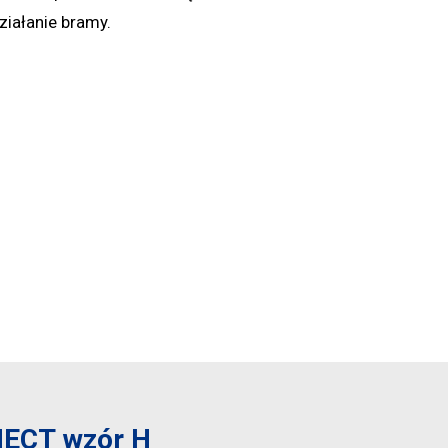
iałanie bramy.
NECT wzór H