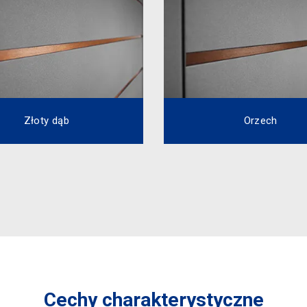
Złoty dąb
Orzech
Cechy charakterystyczne