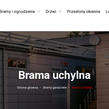
Bramy i ogrodzenia
Drzwi
Przesłony okienne
L
Brama uchylna
-
-
Strona głowna
Bramy garażowe
Brama uchylna