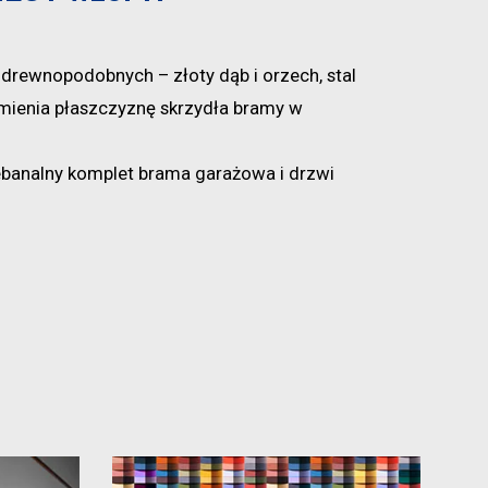
drewnopodobnych – złoty dąb i orzech, stal
zmienia płaszczyznę skrzydła bramy w
ebanalny komplet brama garażowa i drzwi