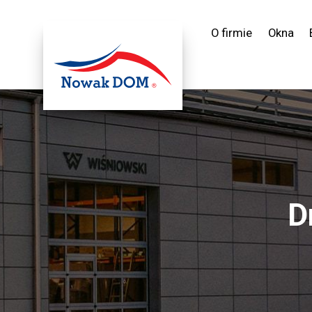
O firmie
Okna
D