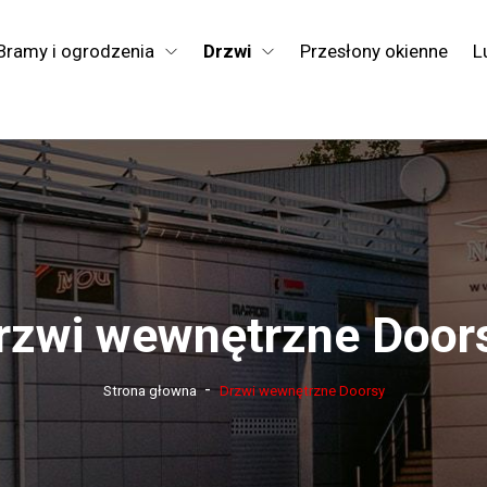
Bramy i ogrodzenia
Drzwi
Przesłony okienne
L
rzwi wewnętrzne Door
-
Strona głowna
Drzwi wewnętrzne Doorsy