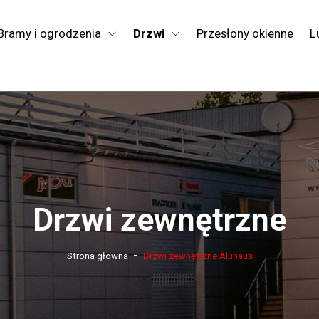
Bramy i ogrodzenia
Drzwi
Przesłony okienne
L
Drzwi zewnętrzne
-
Strona głowna
Drzwi zewnętrzne Aluhaus